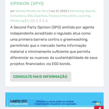
OPINION (SPO)
por
Wesley Mendes da Silva
|
out 21, 2022
|
Advisoring
,
Boards
,
Consultoria
,
ESG
,
Expertise
,
Financial Innovation
,
Learning
,
Mentoring
|
0
|
A Second Party Opinion (SPO) emitida por agente
independente acreditado e regulado atua como
uma primeira barreira contra o greenwashing,
permitindo que o mercado tenha informação
material e minimamente suficiente que permita
diferenciar as nuances da sustentabilidade de seus
projetos financiados via ESG bonds.
CONSULTE MAIS INFORMAÇÃO