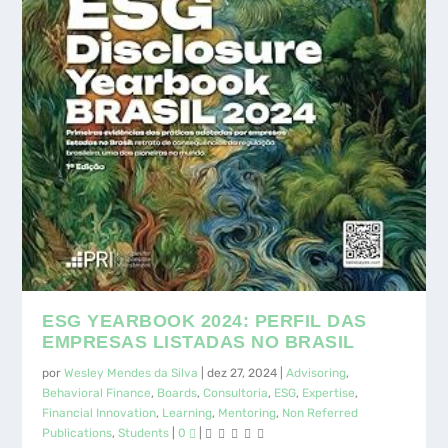
COMO O GOLFE PODE CONTRIBUIR
EMISSÃO DE GASES DE EFEITO
EMBUSTE CORPORATIVO, RISCO DE
ARTIGO PREMIADO NO XLVI
SÍNTESE DO TERCEIRO DIA DO ABEC
NO ENSINO DE FINANÇAS...
ESTUDA E A AGENDA DO CO...
GREENWASHING E SECON...
ENCONTRO DA ANPAD – ENANPA...
MEENTIG LIVE 2021
ESG YEARBOOK 2024: PERFIL DAS
EMPRESAS LISTADAS NO BRASIL
por
Wesley Mendes da Silva
|
dez 27, 2024
|
Advisoring
,
Behavioral Finance
,
Boards
,
Consultoria
,
ESG
,
Expertise
,
Financial Innovation
,
Learning
,
Mentoring
,
Non Referred
Publications
,
Students
|
0
|