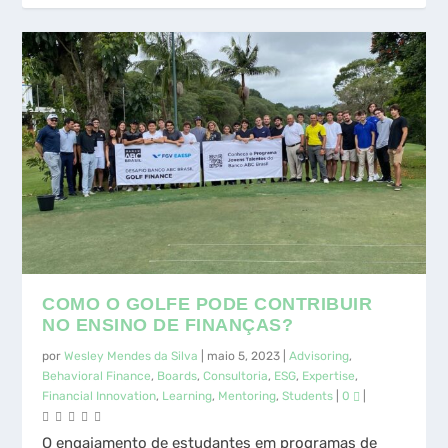
COMO O GOLFE PODE CONTRIBUIR
NO ENSINO DE FINANÇAS?
por
Wesley Mendes da Silva
|
maio 5, 2023
|
Advisoring
,
Behavioral Finance
,
Boards
,
Consultoria
,
ESG
,
Expertise
,
Financial Innovation
,
Learning
,
Mentoring
,
Students
|
0
|
O engajamento de estudantes em programas de