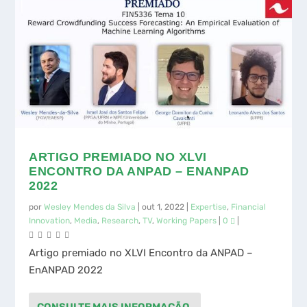
ARTIGO PREMIADO NO XLVI
ENCONTRO DA ANPAD – ENANPAD
2022
por
Wesley Mendes da Silva
|
out 1, 2022
|
Expertise
,
Financial
Innovation
,
Media
,
Research
,
TV
,
Working Papers
|
0
|
Artigo premiado no XLVI Encontro da ANPAD –
EnANPAD 2022
CONSULTE MAIS INFORMAÇÃO