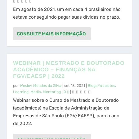
Em agosto de 2021, um em cada 4 brasileiros não
estava conseguindo pagar suas dívidas no prazo.
CONSULTE MAIS INFORMAÇÃO
WEBINAR | MESTRADO E DOUTORADO
ACADÊMICO – FINANÇAS NA
FGV/EAESP | 2022
por
Wesley Mendes da Silva
|
set 18, 2021
|
Blogs/Websites
,
Learning
,
Media
,
Mentoring
|
0
|
Webinar sobre o Curso de Mestrado e Doutorado
(acadêmicos) na Escola de Administração de
Empresas de São Paulo (FGV/EAESP), para o ano
de 2022.
CONSULTE MAIS INFORMAÇÃO