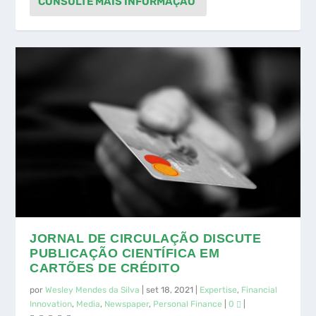
JORNAL DE CIRCULAÇÃO DISCUTE
PUBLICAÇÃO CIENTÍFICA EM
CARTÕES DE CRÉDITO
por
Wesley Mendes da Silva
|
set 18, 2021
|
Expertise
,
Financial
Innovation
,
Media
,
Newspaper
,
Personal Finance
|
0
|