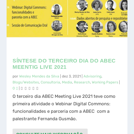
SÍNTESE DO TERCEIRO DIA DO ABEC
MEENTIG LIVE 2021
por
Wesley Mendes da Silva
|
dez 3, 2021
|
Advisoring
,
Blogs/Websites
,
Consultoria
,
Media
,
Research
,
Working Papers
|
0
|
O terceiro dia ABEC Meeting Live 2021 teve como
primeira atividade o Webinar Digital Commons:
funcionalidades e parceria com a ABEC com a
palestrante Fernanda Gusmão.
CONSULTE MAIS INFORMAÇÃO