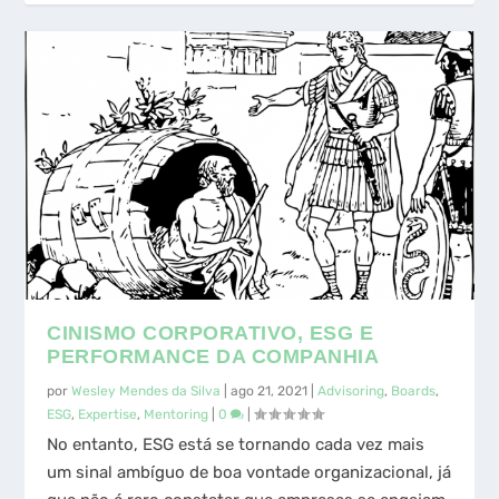
CINISMO CORPORATIVO, ESG E
PERFORMANCE DA COMPANHIA
por
Wesley Mendes da Silva
|
ago 21, 2021
|
Advisoring
,
Boards
,
ESG
,
Expertise
,
Mentoring
|
0
|
No entanto, ESG está se tornando cada vez mais
um sinal ambíguo de boa vontade organizacional, já