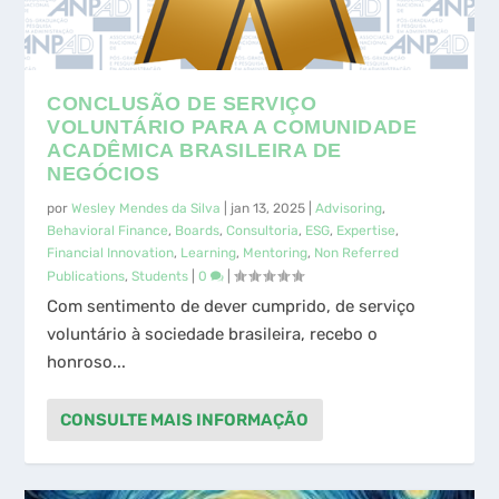
ESG YEARBOOK 2024: PERFIL DAS
COMO O GOLFE PODE CONTRIBUIR
EMISSÃO DE GASES DE EFEITO
EMBUSTE CORPORATIVO, RISCO DE
EMPRESAS LISTADAS NO...
NO ENSINO DE FINANÇAS...
ESTUDA E A AGENDA DO CO...
GREENWASHING E SECON...
CONCLUSÃO DE SERVIÇO
VOLUNTÁRIO PARA A COMUNIDADE
ACADÊMICA BRASILEIRA DE
NEGÓCIOS
por
Wesley Mendes da Silva
|
jan 13, 2025
|
Advisoring
,
Behavioral Finance
,
Boards
,
Consultoria
,
ESG
,
Expertise
,
Financial Innovation
,
Learning
,
Mentoring
,
Non Referred
Publications
,
Students
|
0
|
Com sentimento de dever cumprido, de serviço
voluntário à sociedade brasileira, recebo o
honroso...
CONSULTE MAIS INFORMAÇÃO