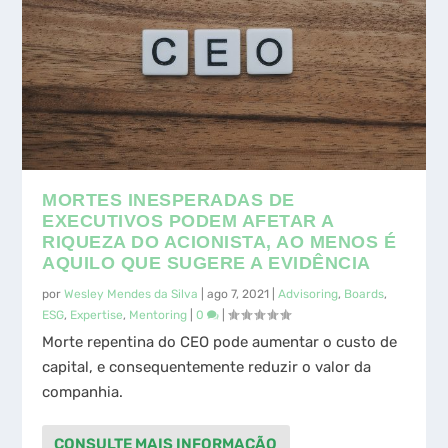
MORTES INESPERADAS DE
EXECUTIVOS PODEM AFETAR A
RIQUEZA DO ACIONISTA, AO MENOS É
AQUILO QUE SUGERE A EVIDÊNCIA
por
Wesley Mendes da Silva
|
ago 7, 2021
|
Advisoring
,
Boards
,
ESG
,
Expertise
,
Mentoring
|
0
|
Morte repentina do CEO pode aumentar o custo de
capital, e consequentemente reduzir o valor da
companhia.
CONSULTE MAIS INFORMAÇÃO