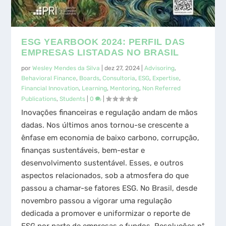
ESG YEARBOOK 2024: PERFIL DAS
EMPRESAS LISTADAS NO BRASIL
por
Wesley Mendes da Silva
|
dez 27, 2024
|
Advisoring
,
Behavioral Finance
,
Boards
,
Consultoria
,
ESG
,
Expertise
,
Financial Innovation
,
Learning
,
Mentoring
,
Non Referred
Publications
,
Students
|
0
|
Inovações financeiras e regulação andam de mãos
dadas. Nos últimos anos tornou-se crescente a
ênfase em economia de baixo carbono, corrupção,
finanças sustentáveis, bem-estar e
desenvolvimento sustentável. Esses, e outros
aspectos relacionados, sob a atmosfera do que
passou a chamar-se fatores ESG. No Brasil, desde
novembro passou a vigorar uma regulação
dedicada a promover e uniformizar o reporte de
ESG por parte de empresas e fundos, Resoluções nº