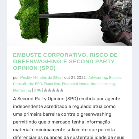
EMBUSTE CORPORATIVO, RISCO DE
GREENWASHING E SECOND PARTY
OPINION (SPO)
por
Wesley Mendes da Silva
|
out 21, 2022
|
Advisoring
,
Boards
,
Consultoria
,
ESG
,
Expertise
,
Financial Innovation
,
Learning
,
Mentoring
|
0
|
A Second Party Opinion (SPO) emitida por agente
independente acreditado e regulado atua como
uma primeira barreira contra o greenwashing,
permitindo que o mercado tenha informação
material e minimamente suficiente que permita
diferenciar as nuances da sustentabilidade de seus