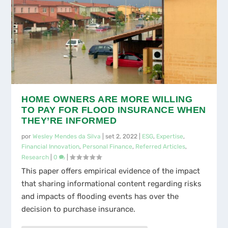
HOME OWNERS ARE MORE WILLING
TO PAY FOR FLOOD INSURANCE WHEN
THEY’RE INFORMED
por
Wesley Mendes da Silva
|
set 2, 2022
|
ESG
,
Expertise
,
Financial Innovation
,
Personal Finance
,
Referred Articles
,
Research
|
0
|
This paper offers empirical evidence of the impact
that sharing informational content regarding risks
and impacts of flooding events has over the
decision to purchase insurance.