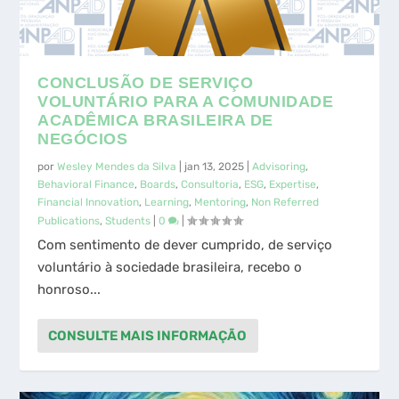
ESG YEARBOOK 2024: PERFIL DAS
ARTIGO PREMIADO NO XLVI
SÍNTESE DO TERCEIRO DIA DO ABEC
REWARD CROWDFUNDING
EMPRESAS LISTADAS NO...
ENCONTRO DA ANPAD – ENANPA...
MEENTIG LIVE 2021
CAMPAIGNS: WHAT SPEEDS UP OR S...
CONCLUSÃO DE SERVIÇO
VOLUNTÁRIO PARA A COMUNIDADE
ACADÊMICA BRASILEIRA DE
NEGÓCIOS
por
Wesley Mendes da Silva
|
jan 13, 2025
|
Advisoring
,
Behavioral Finance
,
Boards
,
Consultoria
,
ESG
,
Expertise
,
Financial Innovation
,
Learning
,
Mentoring
,
Non Referred
Publications
,
Students
|
0
|
Com sentimento de dever cumprido, de serviço
voluntário à sociedade brasileira, recebo o
honroso...
CONSULTE MAIS INFORMAÇÃO