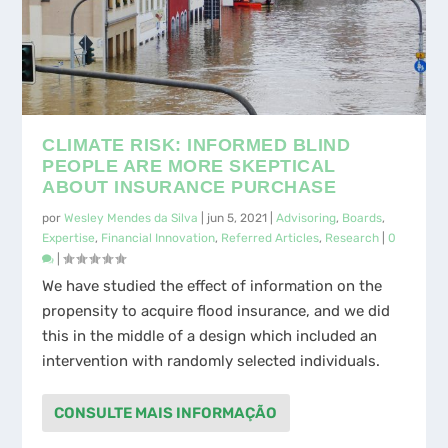
CLIMATE RISK: INFORMED BLIND
PEOPLE ARE MORE SKEPTICAL
ABOUT INSURANCE PURCHASE
por
Wesley Mendes da Silva
|
jun 5, 2021
|
Advisoring
,
Boards
,
Expertise
,
Financial Innovation
,
Referred Articles
,
Research
|
0
|
We have studied the effect of information on the
propensity to acquire flood insurance, and we did
this in the middle of a design which included an
intervention with randomly selected individuals.
CONSULTE MAIS INFORMAÇÃO