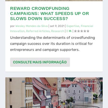
REWARD CROWDFUNDING
CAMPAIGNS: WHAT SPEEDS UP OR
SLOWS DOWN SUCCESS?
por
Wesley Mendes da Silva
|
set 9, 2021
|
Expertise
,
Financial
Innovation
,
Referred Articles
,
Research
|
0
|
Understanding the determinants of crowdfunding
campaign success over its duration is critical for
entrepreneurs and campaign supporters.
CONSULTE MAIS INFORMAÇÃO