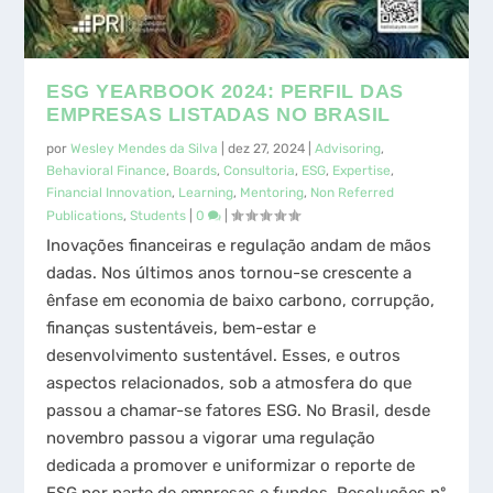
ESG YEARBOOK 2024: PERFIL DAS
EMPRESAS LISTADAS NO BRASIL
por
Wesley Mendes da Silva
|
dez 27, 2024
|
Advisoring
,
Behavioral Finance
,
Boards
,
Consultoria
,
ESG
,
Expertise
,
Financial Innovation
,
Learning
,
Mentoring
,
Non Referred
Publications
,
Students
|
0
|
Inovações financeiras e regulação andam de mãos
dadas. Nos últimos anos tornou-se crescente a
ênfase em economia de baixo carbono, corrupção,
finanças sustentáveis, bem-estar e
desenvolvimento sustentável. Esses, e outros
aspectos relacionados, sob a atmosfera do que
passou a chamar-se fatores ESG. No Brasil, desde
novembro passou a vigorar uma regulação
dedicada a promover e uniformizar o reporte de
ESG por parte de empresas e fundos, Resoluções nº